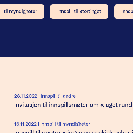
ll til myndigheter
Innspill til Stortinget
Innspi
28.11.2022
| Innspill til andre
Invitasjon til innspillsmøter om «laget run
16.11.2022
| Innspill til myndigheter
Innspill til opptrappingsplan psykisk helse