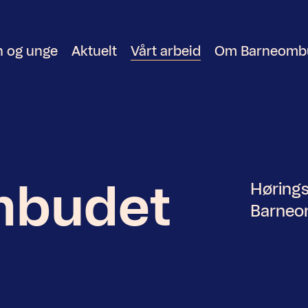
n og unge
Aktuelt
Vårt arbeid
Om Barneomb
mbudet
Høringss
Barneom