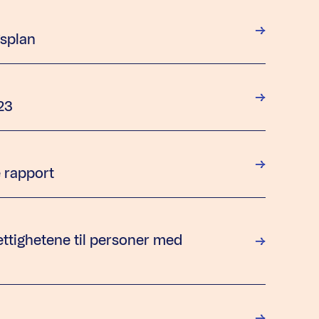
gsplan
23
 rapport
ettighetene til personer med