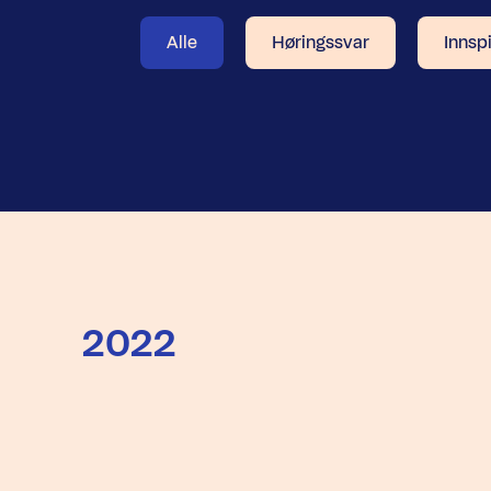
Alle
Høringssvar
Innspi
2022