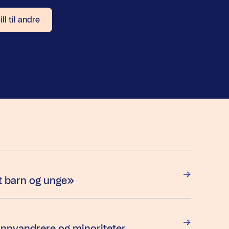
ll til andre
dt barn og unge»
: innvandrere og minoriteter