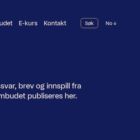
udet
E-kurs
Kontakt
Søk
No
var, brev og innspill fra
budet publiseres her.