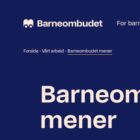
For bar
Forside
-
Vårt arbeid
-
Barneombudet mener
Barneo
mener