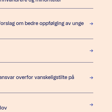
tforslag om bedre oppfølging av unge
nsvar overfor vanskeligstilte på
slov