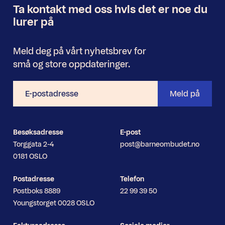
Ta kontakt med oss
hvis det er noe
du
Nyhetsbrev
lurer på
Meld deg på vårt nyhetsbrev for
små og store oppdateringer.
E-
Meld på
postadresse
Besøksadresse
E-post
Torggata 2-4
post@barneombudet.no
0181 OSLO
Postadresse
Telefon
Postboks 8889
22 99 39 50
Youngstorget 0028 OSLO