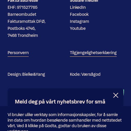
Fakturaadresse
Sosiale medier
EHF: 971527765
LinkedIn
Barneombudet
Facebook
Fakturamottak DFØ,
Instagram
Postboks 4746,
Youtube
7468 Trondheim
Personvern
Tilgjengelighetserklæring
Design:
Bielke&Yang
Kode:
Værsågod
Nyhetsbrev
Meld deg på vårt nyhetsbrev for små
og store oppdateringer
Informasjonskapsler
Vi bruker ulike verktøy som informasjonskapsler, for å samle
inn data om hvordan besøkende samhandler med nettstedet
E-
vårt. Ved å klikke på Godta, godtar du bruken av disse
Send inn
postadresse