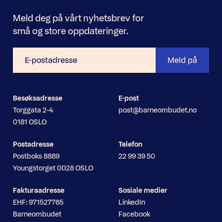
Meld deg på vårt nyhetsbrev for
små og store oppdateringer.
E-
Meld på
postadresse
Besøksadresse
E-post
Torggata 2-4
post@barneombudet.no
0181 OSLO
Postadresse
Telefon
Postboks 8889
22 99 39 50
Youngstorget 0028 OSLO
Fakturaadresse
Sosiale medier
EHF: 971527765
LinkedIn
Barneombudet
Facebook