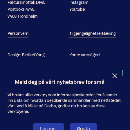
Fakturamottak DFØ,
Instagram
Postboks 4746,
Youtube
7468 Trondheim
Personvern
Tilgjengelighetserklæring
Design:
Bielke&Yang
Kode:
Værsågod
Nyhetsbrev
Meld deg på vårt nyhetsbrev for små
og store oppdateringer
Informasjonskapsler
Vi bruker ulike verktøy som informasjonskapsler, for å samle
inn data om hvordan besøkende samhandler med nettstedet
E-
vårt. Ved å klikke på Godta, godtar du bruken av disse
Send inn
postadresse
verktøyene.
Les mer
Godta