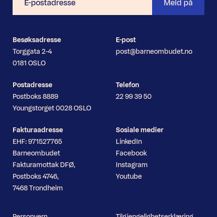
Meld på
postadresse
Besøksadresse
E-post
Torggata 2-4
post@barneombudet.no
0181 OSLO
Postadresse
Telefon
Postboks 8889
22 99 39 50
Youngstorget 0028 OSLO
Fakturaadresse
Sosiale medier
EHF: 971527765
LinkedIn
Barneombudet
Facebook
Fakturamottak DFØ,
Instagram
Postboks 4746,
Youtube
7468 Trondheim
Personvern
Tilgjengelighetserklæring