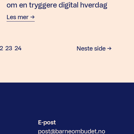
om en tryggere digital hverdag
Les mer
ide
Side
Side
2
23
24
Neste
side
E-post
post@barneombudet.no