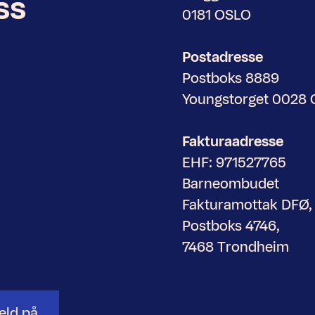
ss
0181 OSLO
Postadresse
Postboks 8889
Youngstorget 0028
Fakturaadresse
EHF: 971527765
Barneombudet
Fakturamottak DFØ,
Postboks 4746,
7468 Trondheim
eld på