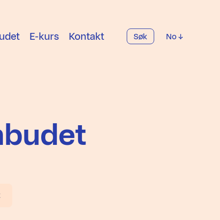
udet
E-kurs
Kontakt
Søk
No
mbudet
t