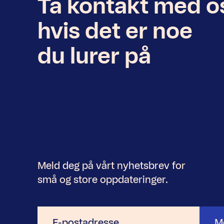
Ta kontakt med o
Nyhetsbrev
hvis det er noe
du lurer på
Meld deg på vårt nyhetsbrev for
små og store oppdateringer.
E-
M