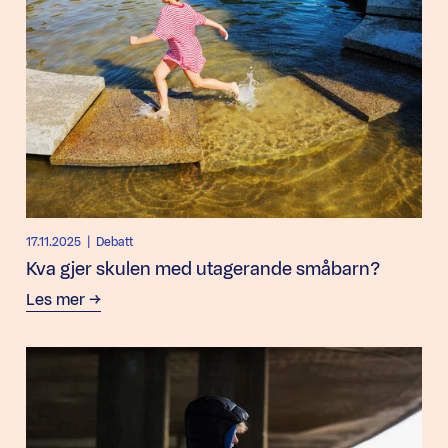
17.11.2025
| Debatt
Kva gjer skulen med utagerande småbarn?
Les mer