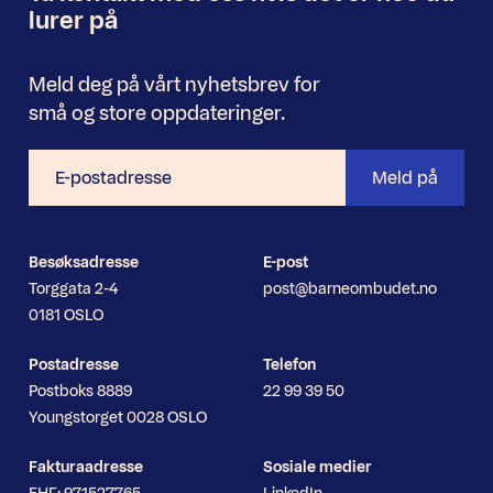
lurer på
Meld deg på vårt nyhetsbrev for
små og store oppdateringer.
E-
Meld på
postadresse
Besøksadresse
E-post
Torggata 2-4
post@barneombudet.no
0181 OSLO
Postadresse
Telefon
Postboks 8889
22 99 39 50
Youngstorget 0028 OSLO
Fakturaadresse
Sosiale medier