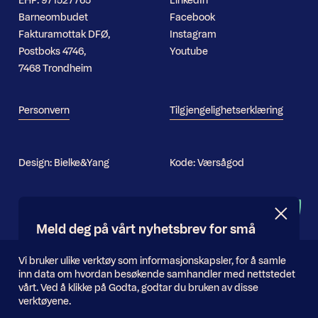
EHF: 971527765
LinkedIn
Barneombudet
Facebook
Fakturamottak DFØ,
Instagram
Postboks 4746,
Youtube
7468 Trondheim
Personvern
Tilgjengelighetserklæring
Design:
Bielke&Yang
Kode:
Værsågod
Nyhetsbrev
Meld deg på vårt nyhetsbrev for små
og store oppdateringer
Informasjonskapsler
Vi bruker ulike verktøy som informasjonskapsler, for å samle
inn data om hvordan besøkende samhandler med nettstedet
E-
vårt. Ved å klikke på Godta, godtar du bruken av disse
Send inn
postadresse
verktøyene.