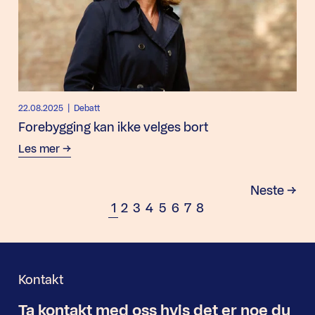
22.08.2025
| Debatt
Forebygging kan ikke velges bort
Les mer
Neste
Side
Side
Side
Side
Side
Side
Side
Side
1
2
3
4
5
6
7
8
Kontakt
Ta kontakt med oss
hvis det er noe
du
Nyhetsbrev