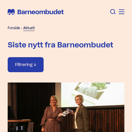
Forside
-
Aktuelt
Siste nytt fra Barneombudet
Filtrering
Artikler