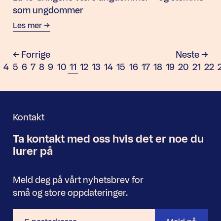
som ungdommer
Les mer
Forrige
Neste
e
ide
Side
Side
Side
Side
Side
Side
Side
Side
Side
Side
Side
Side
Side
Side
Side
Side
Side
Side
Sid
3
4
5
6
7
8
9
10
11
12
13
14
15
16
17
18
19
20
21
22
Kontakt
Ta kontakt med oss
hvis det er noe
du
Nyhetsbrev
lurer på
Meld deg på vårt nyhetsbrev for
små og store oppdateringer.
E-