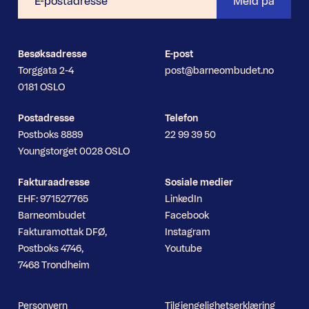
Meld på
postadresse
Besøksadresse
E-post
Torggata 2-4
post@barneombudet.no
0181 OSLO
Postadresse
Telefon
Postboks 8889
22 99 39 50
Youngstorget 0028 OSLO
Fakturaadresse
Sosiale medier
EHF: 971527765
LinkedIn
Barneombudet
Facebook
Fakturamottak DFØ,
Instagram
Postboks 4746,
Youtube
7468 Trondheim
Personvern
Tilgjengelighetserklæring