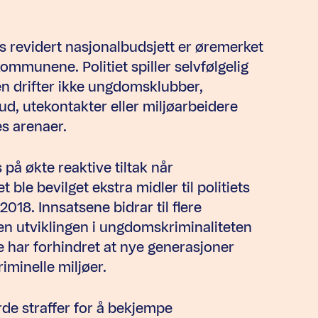
ts revidert nasjonalbudsjett er øremerket
 kommunene. Politiet spiller selvfølgelig
en drifter ikke ungdomsklubber,
ud, utekontakter eller miljøarbeidere
es arenaer.
s på økte reaktive tiltak når
t ble bevilget ekstra midler til politiets
018. Innsatsene bidrar til flere
men utviklingen i ungdomskriminaliteten
e har forhindret at nye generasjoner
iminelle miljøer.
rde straffer for å bekjempe