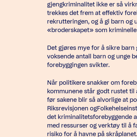
gjengkriminalitet ikke er så virk
trekkes det frem at effektiv fo
rekrutteringen, og å gi barn og u
«broderskapet» som kriminelle
Det gjøres mye for å sikre barn
voksende antall barn og unge beg
forebyggingen svikter.
Når politikere snakker om foreby
kommunene står godt rustet til 
før sakene blir så alvorlige at p
Riksrevisjonen ogFolkehelseinst
det kriminalitetsforebyggende 
med ressurser og verktøy til å
risiko for å havne på skråplanet. 