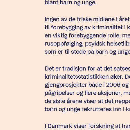
blant barn og unge.
Ingen av de friske midlene i åre
til forebygging av kriminalitet i
en viktig forebyggende rolle, m
rusoppfølging, psykisk helsetilb
som er til stede på barn og ung
Det er tradisjon for at det satse
kriminalitetsstatistikken øker. De
gjengprosjekter både i 2006 og 2
pågripelser og flere aksjoner, 
de siste årene viser at det nepp
barn og unge rekrutteres inn i kr
I Danmark viser forskning at ha