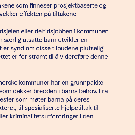
takene som finneser prosjektbaserte og
svekker effekten på tiltakene.
ildsjelen eller deltidsjobben i kommunen
 særlig utsatte barn utvikler en
et er synd om disse tilbudene plutselig
t er for stramt til å videreføre denne
t norske kommuner har en grunnpakke
 som dekker bredden i barns behov. Fra
enester som møter barna på deres
et, til spesialiserte hjelpetiltak til
ler kriminalitetsutfordringer i den