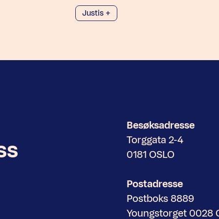
Justis +
Besøksadresse
Torggata 2-4
ss
0181 OSLO
Postadresse
Postboks 8889
Youngstorget 0028