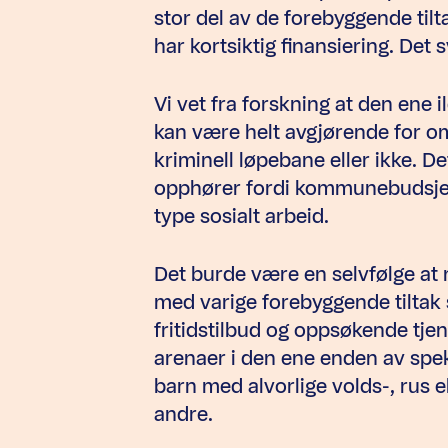
stor del av de forebyggende til
har kortsiktig finansiering. Det 
Vi vet fra forskning at den ene 
kan være helt avgjørende for om
kriminell løpebane eller ikke. D
opphører fordi kommunebudsjette
type sosialt arbeid.
Det burde være en selvfølge a
med varige forebyggende tiltak
fritidstilbud og oppsøkende tj
arenaer i den ene enden av spekter
barn med alvorlige volds-, rus el
andre.