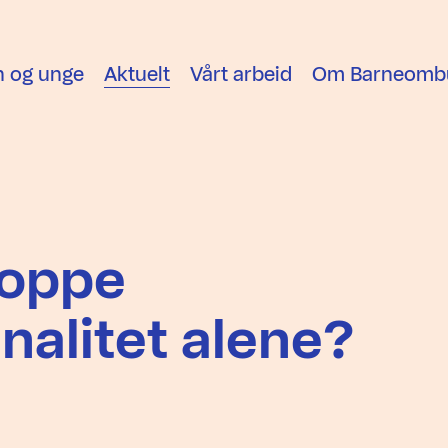
n og unge
Aktuelt
Vårt arbeid
Om Barneomb
stoppe
alitet alene?