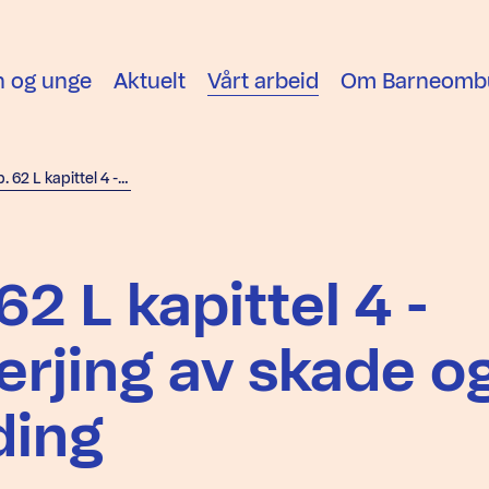
n og unge
Aktuelt
Vårt arbeid
Om Barneomb
Høyring prop. 62 L kapittel 4 - Reglar om avverjing av skade og fysisk innblanding
2 L kapittel 4 -
erjing av skade o
ding