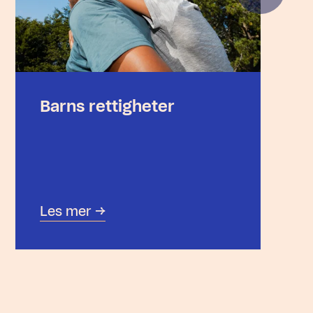
Barns rettigheter
Les mer