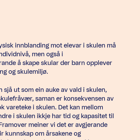
sisk innblanding mot elevar i skulen må
individnivå, men også i
erande å skape skular der barn opplever
ng og skulemiljø.
 sjå ut som ein auke av vald i skulen,
g skulefråvær, saman er konsekvensen av
ok vareteke i skulen. Det kan mellom
e i skulen ikkje har tid og kapasitet til
 Framover meiner vi det er avgjerande
meir kunnskap om årsakene og