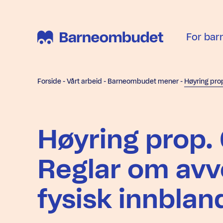
For bar
Forside
-
Vårt arbeid
-
Barneombudet mener
-
Høyring prop. 6
Reglar om avv
fysisk innblan