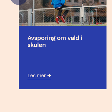
Avsporing om vald i
skulen
Les mer