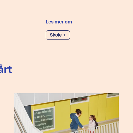
Les mer om
Skole +
årt