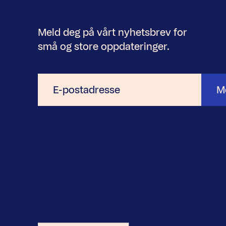
Meld deg på vårt nyhetsbrev for
små og store oppdateringer.
E-
M
postadresse
Nyhetsbrev