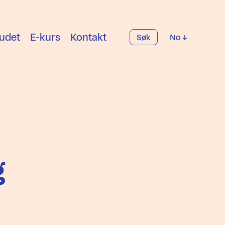
udet
E-kurs
Kontakt
Søk
No
g