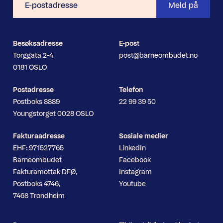
Meld på
postadresse
Besøksadresse
E-post
Torggata 2-4
post@barneombudet.no
0181 OSLO
Postadresse
Telefon
Postboks 8889
22 99 39 50
Youngstorget 0028 OSLO
Fakturaadresse
Sosiale medier
EHF: 971527765
LinkedIn
Barneombudet
Facebook
Fakturamottak DFØ,
Instagram
Postboks 4746,
Youtube
7468 Trondheim