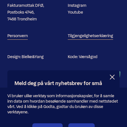
Fakturamottak DFØ,
Instagram
Postboks 4746,
Youtube
7468 Trondheim
Personvern
Tilgjengelighetserklæring
Design:
Bielke&Yang
Kode:
Værsågod
Nyhetsbrev
Meld deg på vårt nyhetsbrev for små
og store oppdateringer
Informasjonskapsler
Vi bruker ulike verktøy som informasjonskapsler, for å samle
inn data om hvordan besøkende samhandler med nettstedet
E-
vårt. Ved å klikke på Godta, godtar du bruken av disse
Send inn
postadresse
verktøyene.