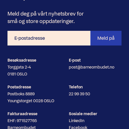
Meld deg på vårt nyhetsbrev for
små og store oppdateringer.
E-
Meld på
postadresse
Besøksadresse
E-post
Torggata 2-4
post@barneombudet.no
0181 OSLO
Postadresse
Telefon
Postboks 8889
22 99 39 50
Youngstorget 0028 OSLO
Fakturaadresse
Sosiale medier
EHF: 971527765
LinkedIn
Barneombudet
Facebook