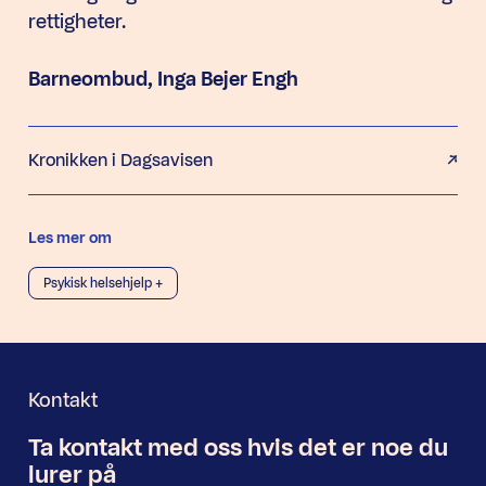
rettigheter.
Barneombud, Inga
Bejer
Engh
Kronikken i Dagsavisen
Les mer om
Psykisk helsehjelp +
Kontakt
Ta kontakt med oss
hvis det er noe
du
Nyhetsbrev
lurer på