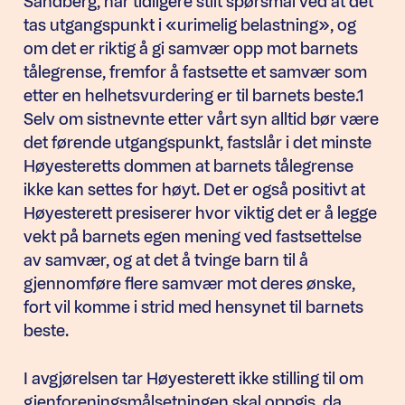
Sandberg, har tidligere stilt spørsmål ved at det
tas utgangspunkt i «urimelig belastning», og
om det er riktig å gi samvær opp mot barnets
tålegrense, fremfor å fastsette et samvær som
etter en helhetsvurdering er til barnets beste.1
Selv om sistnevnte etter vårt syn alltid bør være
det førende utgangspunkt, fastslår i det minste
Høyesteretts dommen at barnets tålegrense
ikke kan settes for høyt. Det er også positivt at
Høyesterett presiserer hvor viktig det er å legge
vekt på barnets egen mening ved fastsettelse
av samvær, og at det å tvinge barn til å
gjennomføre flere samvær mot deres ønske,
fort vil komme i strid med hensynet til barnets
beste.
I avgjørelsen tar Høyesterett ikke stilling til om
gjenforeningsmålsetningen skal oppgis, da