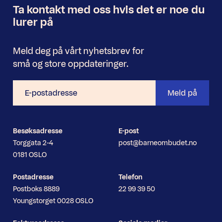
Ta kontakt med oss
hvis det er noe
du
Nyhetsbrev
lurer på
Meld deg på vårt nyhetsbrev for
små og store oppdateringer.
E-
Meld på
postadresse
Besøksadresse
E-post
Torggata 2-4
post@barneombudet.no
0181 OSLO
Postadresse
Telefon
Postboks 8889
22 99 39 50
Youngstorget 0028 OSLO