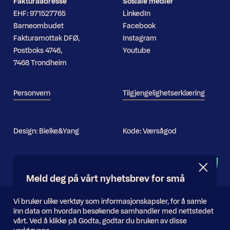
Fakturaadresse
Sosiale medier
EHF: 971527765
LinkedIn
Barneombudet
Facebook
Fakturamottak DFØ,
Instagram
Postboks 4746,
Youtube
7468 Trondheim
Personvern
Tilgjengelighetserklæring
Design:
Bielke&Yang
Kode:
Værsågod
Nyhetsbrev
Meld deg på vårt nyhetsbrev for små
og store oppdateringer
Informasjonskapsler
Vi bruker ulike verktøy som informasjonskapsler, for å samle
inn data om hvordan besøkende samhandler med nettstedet
E-
vårt. Ved å klikke på Godta, godtar du bruken av disse
Send inn
postadresse