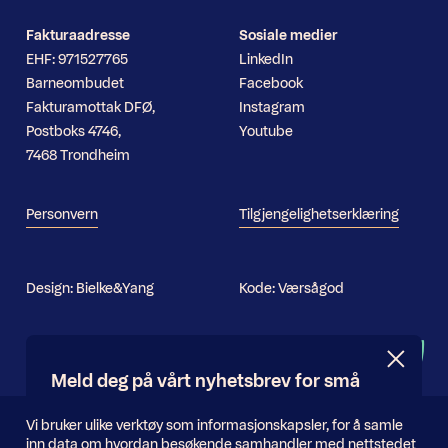
Fakturaadresse
Sosiale medier
EHF: 971527765
LinkedIn
Barneombudet
Facebook
Fakturamottak DFØ,
Instagram
Postboks 4746,
Youtube
7468 Trondheim
Personvern
Tilgjengelighetserklæring
Design:
Bielke&Yang
Kode:
Værsågod
Nyhetsbrev
Meld deg på vårt nyhetsbrev for små
og store oppdateringer
Informasjonskapsler
Vi bruker ulike verktøy som informasjonskapsler, for å samle
inn data om hvordan besøkende samhandler med nettstedet