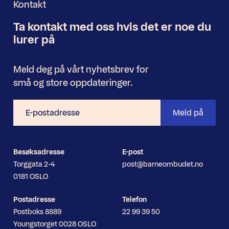
Kontakt
Ta kontakt med oss
hvis det er noe
du
Nyhetsbrev
lurer på
Meld deg på vårt nyhetsbrev for
små og store oppdateringer.
E-
Meld på
postadresse
Besøksadresse
E-post
Torggata 2-4
post@barneombudet.no
0181 OSLO
Postadresse
Telefon
Postboks 8889
22 99 39 50
Youngstorget 0028 OSLO