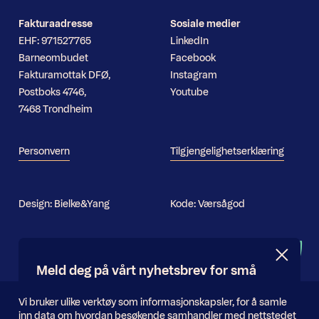
Fakturaadresse
Sosiale medier
EHF: 971527765
LinkedIn
Barneombudet
Facebook
Fakturamottak DFØ,
Instagram
Postboks 4746,
Youtube
7468 Trondheim
Personvern
Tilgjengelighetserklæring
Design:
Bielke&Yang
Kode:
Værsågod
Nyhetsbrev
Meld deg på vårt nyhetsbrev for små
og store oppdateringer
Informasjonskapsler
Vi bruker ulike verktøy som informasjonskapsler, for å samle
inn data om hvordan besøkende samhandler med nettstedet