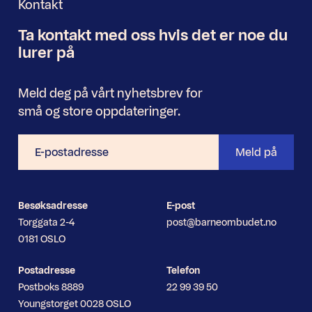
Kontakt
Ta kontakt med oss
hvis det er noe
du
Nyhetsbrev
lurer på
Meld deg på vårt nyhetsbrev for
små og store oppdateringer.
E-
Meld på
postadresse
Besøksadresse
E-post
Torggata 2-4
post@barneombudet.no
0181 OSLO
Postadresse
Telefon
Postboks 8889
22 99 39 50
Youngstorget 0028 OSLO