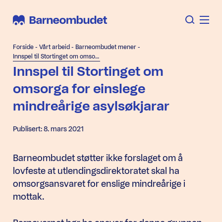
Forside
-
Vårt arbeid
-
Barneombudet mener
-
Innspel til Stortinget om omsorga for einslege mindreårige asylsøkjarar
Innspel til Stortinget om
omsorga for einslege
mindreårige asylsøkjarar
Publisert: 8. mars 2021
Barneombudet støtter ikke forslaget om å
lovfeste at utlendingsdirektoratet skal ha
omsorgsansvaret for enslige mindreårige i
mottak.