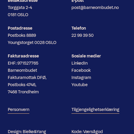
Besøksadresse
E-post
Torggata 2-4
post@barneombudet.no
0181 OSLO
Postadresse
Telefon
Postboks 8889
22 99 39 50
Youngstorget 0028 OSLO
Fakturaadresse
Sosiale medier
EHF: 971527765
LinkedIn
Barneombudet
Facebook
Fakturamottak DFØ,
Instagram
Postboks 4746,
Youtube
7468 Trondheim
Personvern
Tilgjengelighetserklæring
Design:
Bielke&Yang
Kode:
Værsågod