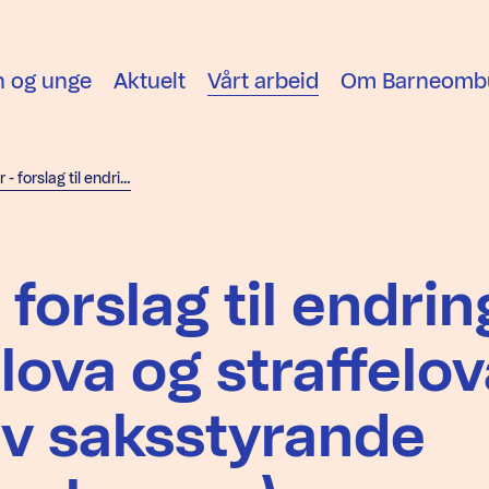
n og unge
Aktuelt
Vårt arbeid
Om Barneomb
Høyringssvar - forslag til endringar i straffeprosesslova og straffelova (overprøving av saksstyrande avgjerder ved anke m.v.)
forslag til endrin
lova og straffelo
av saksstyrande