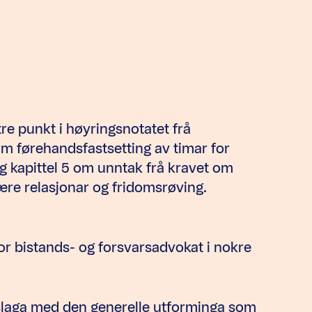
e punkt i høyringsnotatet frå
om førehandsfastsetting av timar for
g kapittel 5 om unntak frå kravet om
nære relasjonar og fridomsrøving.
or bistands- og forsvarsadvokat i nokre
slaga med den generelle utforminga som