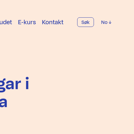
udet
E-kurs
Kontakt
Søk
No
gar i
va