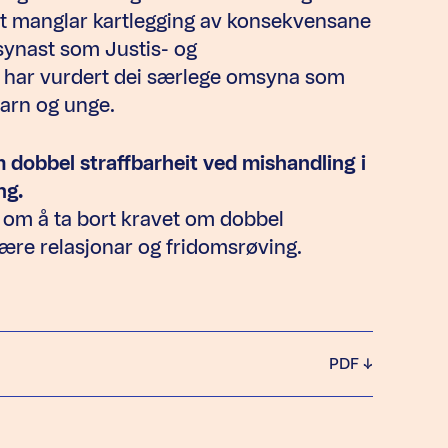
det manglar kartlegging av konsekvensane
 synast som Justis- og
 har vurdert dei særlege omsyna som
barn og unge.
m dobbel straffbarheit ved mishandling i
ng.
 om å ta bort kravet om dobbel
nære relasjonar og fridomsrøving.
PDF