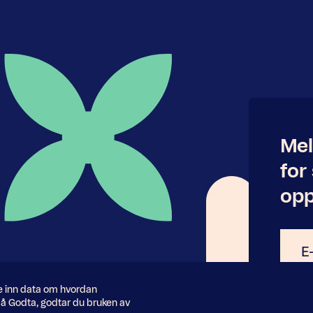
Mel
for
opp
E-
post
le inn data om hvordan
å Godta, godtar du bruken av