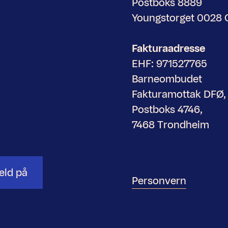
Postboks 8889
Youngstorget 0028
Fakturaadresse
EHF: 971527765
Barneombudet
Fakturamottak DFØ,
Postboks 4746,
7468 Trondheim
eld på
Personvern