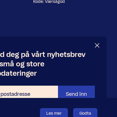
Kode:
Værsågod
d deg på vårt nyhetsbrev
 små og store
dateringer
Send inn
adresse
Les mer
Godta