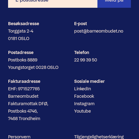
postadresse
Besøksadresse
E-post
Torggata 2-4
post@barneombudet.no
0181 OSLO
Postadresse
Telefon
Postboks 8889
22 99 39 50
Youngstorget 0028 OSLO
Fakturaadresse
Sosiale medier
EHF: 971527765
LinkedIn
Barneombudet
Facebook
Fakturamottak DFØ,
Instagram
Postboks 4746,
Youtube
7468 Trondheim
Personvern
Tilgjengelighetserklæring