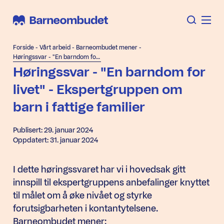
Forside
-
Vårt arbeid
-
Barneombudet mener
-
Høringssvar - "En barndom for livet" - Ekspertgruppen om barn i fattige familier
Høringssvar - "En barndom for
livet" - Ekspertgruppen om
barn i fattige familier
Publisert: 29. januar 2024
Oppdatert: 31. januar 2024
I dette høringssvaret har vi i hovedsak gitt
innspill til ekspertgruppens anbefalinger knyttet
til målet om å øke nivået og styrke
forutsigbarheten i kontantytelsene.
Barneombudet mener: