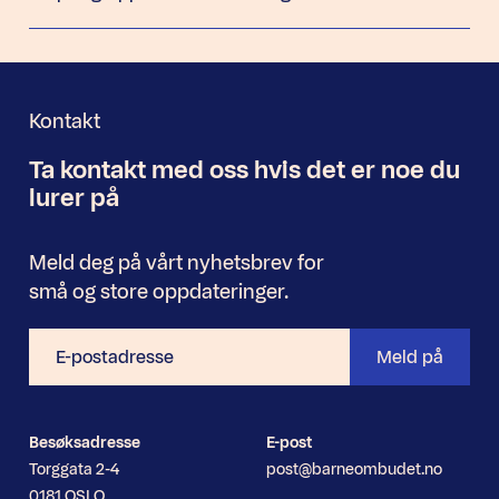
Kontakt
Ta kontakt med oss
hvis det er noe
du
Nyhetsbrev
lurer på
Meld deg på vårt nyhetsbrev for
små og store oppdateringer.
E-
Meld på
postadresse
Besøksadresse
E-post
Torggata 2-4
post@barneombudet.no
0181 OSLO