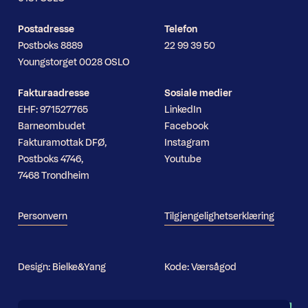
Postadresse
Telefon
Postboks 8889
22 99 39 50
Youngstorget 0028 OSLO
Fakturaadresse
Sosiale medier
EHF: 971527765
LinkedIn
Barneombudet
Facebook
Fakturamottak DFØ,
Instagram
Postboks 4746,
Youtube
7468 Trondheim
Personvern
Tilgjengelighetserklæring
Design:
Bielke&Yang
Kode:
Værsågod
Nyhetsbrev