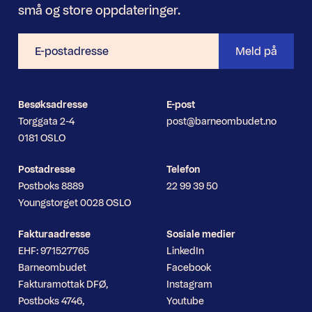
små og store oppdateringer.
E-
Meld på
postadresse
Besøksadresse
E-post
Torggata 2-4
post@barneombudet.no
0181 OSLO
Postadresse
Telefon
Postboks 8889
22 99 39 50
Youngstorget 0028 OSLO
Fakturaadresse
Sosiale medier
EHF: 971527765
LinkedIn
Barneombudet
Facebook
Fakturamottak DFØ,
Instagram
Postboks 4746,
Youtube