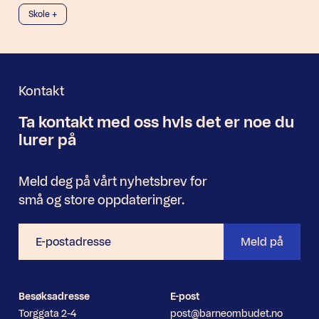
Skole +
Kontakt
Ta kontakt med oss
hvis det er noe
du
Nyhetsbrev
lurer på
Meld deg på vårt nyhetsbrev for
små og store oppdateringer.
E-
Meld på
postadresse
Besøksadresse
E-post
Torggata 2-4
post@barneombudet.no