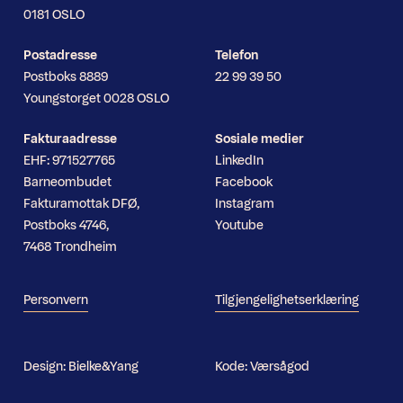
0181 OSLO
Postadresse
Telefon
Postboks 8889
22 99 39 50
Youngstorget 0028 OSLO
Fakturaadresse
Sosiale medier
EHF: 971527765
LinkedIn
Barneombudet
Facebook
Fakturamottak DFØ,
Instagram
Postboks 4746,
Youtube
7468 Trondheim
Personvern
Tilgjengelighetserklæring
Design:
Bielke&Yang
Kode:
Værsågod