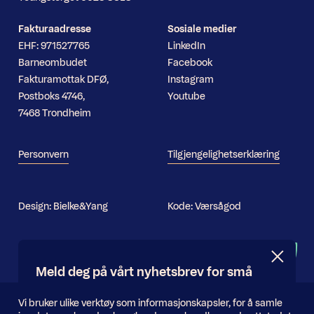
Fakturaadresse
Sosiale medier
EHF: 971527765
LinkedIn
Barneombudet
Facebook
Fakturamottak DFØ,
Instagram
Postboks 4746,
Youtube
7468 Trondheim
Personvern
Tilgjengelighetserklæring
Design:
Bielke&Yang
Kode:
Værsågod
Nyhetsbrev
Meld deg på vårt nyhetsbrev for små
og store oppdateringer
Informasjonskapsler
Vi bruker ulike verktøy som informasjonskapsler, for å samle