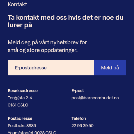
Kontakt
Ta kontakt med oss
hvis det er noe
du
Nyhetsbrev
lurer på
Meld deg på vårt nyhetsbrev for
små og store oppdateringer.
E-
Meld på
postadresse
Besøksadresse
E-post
Torggata 2-4
post@barneombudet.no
0181 OSLO
Postadresse
Telefon
Postboks 8889
22 99 39 50
Youngstorget 0028 OSLO