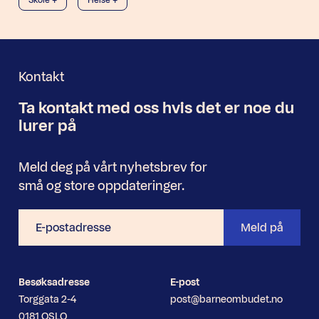
Skole +
Helse +
Kontakt
Ta kontakt med oss
hvis det er noe
du
Nyhetsbrev
lurer på
Meld deg på vårt nyhetsbrev for
små og store oppdateringer.
E-
Meld på
postadresse
Besøksadresse
E-post
Torggata 2-4
post@barneombudet.no
0181 OSLO