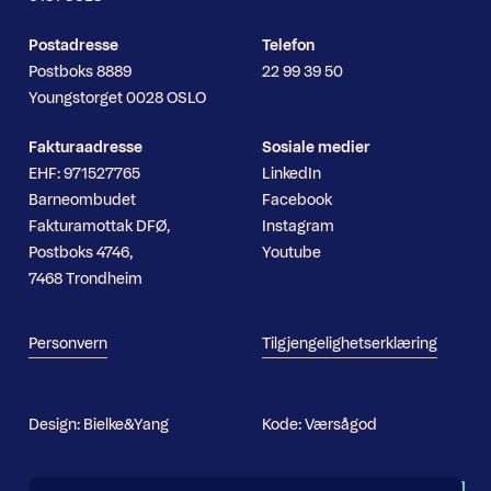
Postadresse
Telefon
Postboks 8889
22 99 39 50
Youngstorget 0028 OSLO
Fakturaadresse
Sosiale medier
EHF: 971527765
LinkedIn
Barneombudet
Facebook
Fakturamottak DFØ,
Instagram
Postboks 4746,
Youtube
7468 Trondheim
Personvern
Tilgjengelighetserklæring
Design:
Bielke&Yang
Kode:
Værsågod
Nyhetsbrev