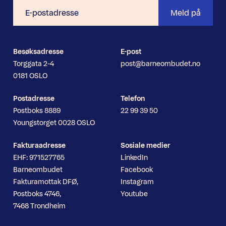
E-
Meld på
postadresse
Besøksadresse
E-post
Torggata 2-4
post@barneombudet.no
0181 OSLO
Postadresse
Telefon
Postboks 8889
22 99 39 50
Youngstorget 0028 OSLO
Fakturaadresse
Sosiale medier
EHF: 971527765
LinkedIn
Barneombudet
Facebook
Fakturamottak DFØ,
Instagram
Postboks 4746,
Youtube
7468 Trondheim