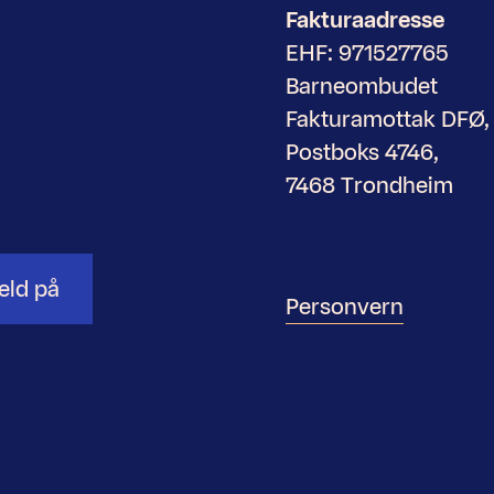
Fakturaadresse
EHF: 971527765
Barneombudet
Fakturamottak DFØ,
Postboks 4746,
7468 Trondheim
eld på
Personvern