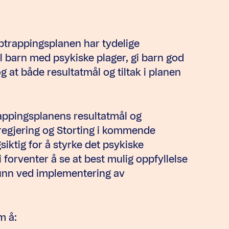
ptrappingsplanen har tydelige
 barn med psykiske plager, gi barn god
g at både resultatmål og tiltak i planen
trappingsplanens resultatmål og
regjering og Storting i kommende
siktig for å styrke det psykiske
i forventer å se at best mulig oppfyllelse
grunn ved implementering av
m å: