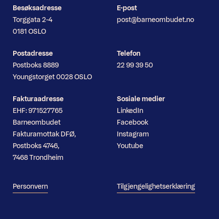
Besøksadresse
E-post
Torggata 2-4
post@barneombudet.no
0181 OSLO
Postadresse
Telefon
Postboks 8889
22 99 39 50
Youngstorget 0028 OSLO
Fakturaadresse
Sosiale medier
EHF: 971527765
LinkedIn
Barneombudet
Facebook
Fakturamottak DFØ,
Instagram
Postboks 4746,
Youtube
7468 Trondheim
Personvern
Tilgjengelighetserklæring