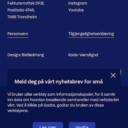
Fakturamottak DFØ,
Instagram
Postboks 4746,
Youtube
7468 Trondheim
Personvern
Tilgjengelighetserklæring
Design:
Bielke&Yang
Kode:
Værsågod
Nyhetsbrev
Meld deg på vårt nyhetsbrev for små
og store oppdateringer
Informasjonskapsler
Vi bruker ulike verktøy som informasjonskapsler, for å samle
inn data om hvordan besøkende samhandler med nettstedet
E-
vårt. Ved å klikke på Godta, godtar du bruken av disse
Send inn
postadresse
verktøyene.
Les mer
Godta