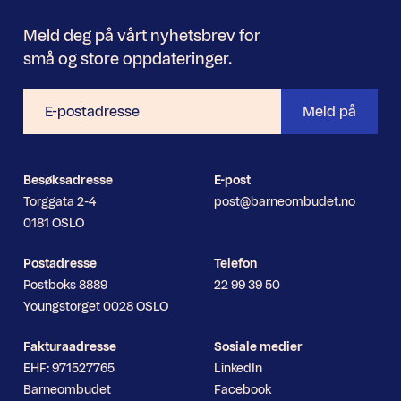
Meld deg på vårt nyhetsbrev for
små og store oppdateringer.
E-
Meld på
postadresse
Besøksadresse
E-post
Torggata 2-4
post@barneombudet.no
0181 OSLO
Postadresse
Telefon
Postboks 8889
22 99 39 50
Youngstorget 0028 OSLO
Fakturaadresse
Sosiale medier
EHF: 971527765
LinkedIn
Barneombudet
Facebook