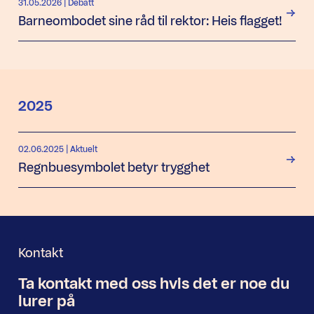
31.05.2026
| Debatt
Barneombodet sine råd til rektor: Heis flagget!
2025
02.06.2025
| Aktuelt
Regnbuesymbolet betyr trygghet
Kontakt
Ta kontakt med oss
hvis det er noe
du
Nyhetsbrev
lurer på