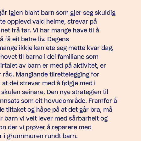
r igjen blant barn som gjer seg skuldig
ofte opplevd vald heime, strevar på
et frå før. Vi har mange høve til å
 få eit betre liv. Dagens
 mange ikkje kan ete seg mette kvar dag,
ehovet til barna i dei familiane som
irtalet av barn er med på aktivitet, er
r råd. Manglande tilrettelegging for
 at dei strevar med å følgje med i
 skulen seinare. Den nye strategien til
innsats som eit hovudområde. Framfor å
 tiltaket og håpe på at det går bra, må
or barn vi veit lever med sårbarheit og
sjon der vi prøver å reparere med
er i grunnmuren rundt barn.