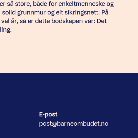
er så store, både for enkeltmenneske og
solid grunnmur og eit sikringsnett. På
r val år, så er dette bodskapen vår: Det
ing.
E-post
post@barneombudet.no