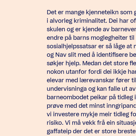
Det er mange kjenneteikn som gå
i alvorleg kriminalitet. Dei har 
skulen og er kjende av barnevern
endre på barns moglegheiter til å
sosialhjelpssatsar er så låge at
og Nav slit med å identifisere b
søkjer hjelp. Medan det store fle
nokon utanfor fordi dei ikkje ha
elevar med lærevanskar fører til
undervisninga og kan falle ut av
barneombodet peikar på tidleg 
prøve med det minst inngripande
vi investere mykje meir tidleg f
risiko. Vi må vekk frå ein situa
gaffateip der det er store brest