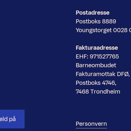
Postadresse
Postboks 8889
Youngstorget 0028
Fakturaadresse
EHF: 971527765
Barneombudet
Fakturamottak DFØ,
Postboks 4746,
7468 Trondheim
eld på
Personvern