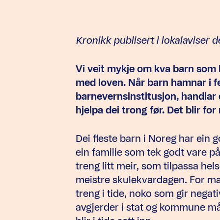
Kronikk publisert i lokalaviser
Vi veit mykje om kva barn som 
med loven. Når barn hamnar i fen
barnevernsinstitusjon, handlar d
hjelpa dei trong før. Det blir fo
Dei fleste barn i Noreg har ein 
ein familie som tek godt vare p
treng litt meir, som tilpassa helse
meistre skulekvardagen. For man
treng i tide, noko som gir negati
avgjerder i stat og kommune må b