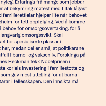
nyleg. Erfaringa frå mange som jobbar
er at bekymring møtest med tiltak lågast
amilierettleiar hjelper lite når behovet
lieheim for tett oppfølging. Ved å komme
sjå behov for omsorgsovertaking, for å
langvarig omsorgssvikt. Skal
t for spesialiserte plassar i
t her, medan dei er små, at politikarane
fall i barne- og vaksenliv. Forskinga på
mes Heckman fekk Nobelprisen i
 korleis investering i familiestøtte og
 som gav mest utteljing for at barna
arar i fellesskapen. Den innsikta må