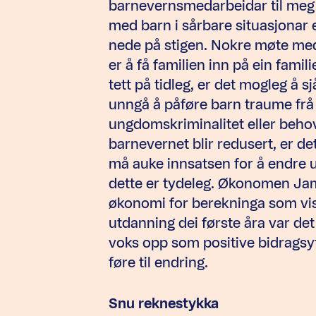
barnevernsmedarbeidar til meg 
med barn i sårbare situasjonar 
nede på stigen. Nokre møte med f
er å få familien inn på ein fami
tett på tidleg, er det mogleg å 
unngå å påføre barn traume frå 
ungdomskriminalitet eller behove
barnevernet blir redusert, er de
må auke innsatsen for å endre ut
dette er tydeleg. Økonomen Ja
økonomi for berekninga som viste
utdanning dei første åra var det
voks opp som positive bidragsyt
føre til endring.
Snu reknestykka