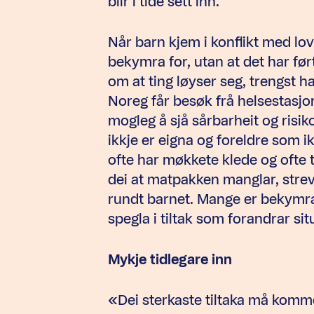
blir i tide sett inn.
Når barn kjem i konflikt med lo
bekymra for, utan at det har før
om at ting løyser seg, trengst ha
Noreg får besøk frå helsestasjon
mogleg å sjå sårbarheit og risik
ikkje er eigna og foreldre som ik
ofte har møkkete klede og ofte t
dei at matpakken manglar, stre
rundt barnet. Mange er bekymra 
spegla i tiltak som forandrar si
Mykje tidlegare inn
«Dei sterkaste tiltaka må komme