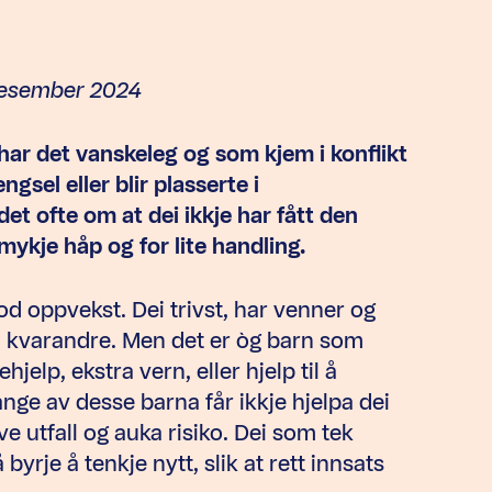
 desember 2024
har det vanskeleg og som kjem i konflikt
gsel eller blir plasserte i
et ofte om at dei ikkje har fått den
r mykje håp og for lite handling.
god oppvekst. Dei trivst, har venner og
å kvarandre. Men det er òg barn som
hjelp, ekstra vern, eller hjelp til å
ge av desse barna får ikkje hjelpa dei
ve utfall og auka risiko. Dei som tek
yrje å tenkje nytt, slik at rett innsats