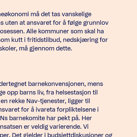
neøkonomi må det tas vanskelige
s uten at ansvaret for å følge grunnlov
rosessen. Alle kommuner som skal ha
m kutt i fritidstilbud, nedskjæring for
skoler, må gjennom dette.
ndertegnet barnekonvensjonen, mens
e opp barns liv, fra helsestasjon til
n rekke Nav-tjenester, ligger til
svaret for å ivareta forpliktelsene i
Ns barnekomite har pekt på. Her
nsatsen er veldig varierende. Vi
pper. Det gjelder i budsjettdiskusjoner og