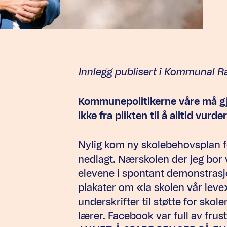
Innlegg publisert i Kommunal Ra
Kommunepolitikerne våre må gjø
ikke fra plikten til å alltid vur
Nylig kom ny skolebehovsplan fo
nedlagt. Nærskolen der jeg bor 
elevene i spontant demonstrasj
plakater om «la skolen vår leve»
underskrifter til støtte for sko
lærer. Facebook var full av frus