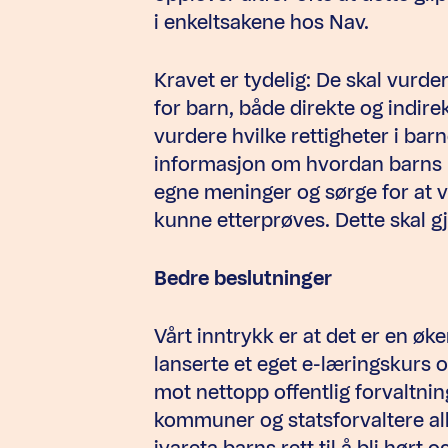
i enkeltsakene hos Nav.
Kravet er tydelig: De skal vurde
for barn, både direkte og indire
vurdere hvilke rettigheter i b
informasjon om hvordan barns re
egne meninger og sørge for at 
kunne etterprøves. Dette skal g
Bedre beslutninger
Vårt inntrykk er at det er en ø
lanserte et eget e-læringskurs om
mot nettopp offentlig forvaltning
kommuner og statsforvaltere all
ivareta barns rett til å bli hørt 