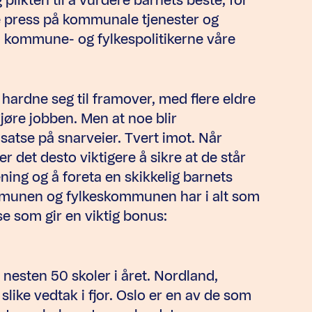
nde press på kommunale tjenester og
il kommune- og fylkespolitikerne våre
ardne seg til framover, med flere eldre
jøre jobben. Men at noe blir
å satse på snarveier. Tvert imot. Når
er det desto viktigere å sikre at de står
ing og å foreta en skikkelig barnets
mmunen og fylkeskommunen har i alt som
se som gir en viktig bonus:
d nesten 50 skoler i året. Nordland,
slike vedtak i fjor. Oslo er en av de som