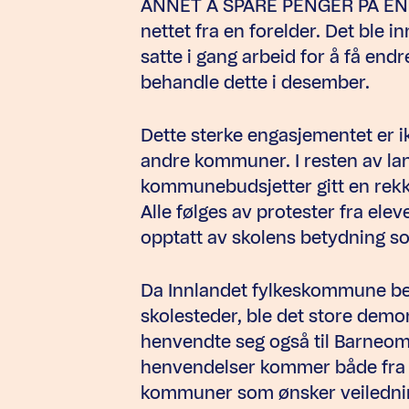
ANNET Å SPARE PENGER PÅ ENN 
nettet fra en forelder. Det ble i
satte i gang arbeid for å få end
behandle dette i desember.
Dette sterke engasjementet er ik
andre kommuner. I resten av la
kommunebudsjetter gitt en rekke
Alle følges av protester fra ele
opptatt av skolens betydning so
Da Innlandet fylkeskommune besl
skolesteder, ble det store demo
henvendte seg også til Barneombu
henvendelser kommer både fra e
kommuner som ønsker veiledning