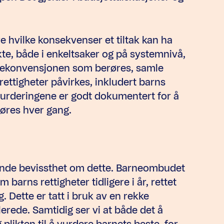
re hvilke konsekvenser et tiltak kan ha
kte, både i enkeltsaker og på systemnivå,
arnekonvensjonen som berøres, samle
ttigheter påvirkes, inkludert barns
vurderingene er godt dokumentert for å
jøres hver gang.
kende bevissthet om dette. Barneombudet
 barns rettigheter tidligere i år, rettet
. Dette er tatt i bruk av en rekke
erede. Samtidig ser vi at både det å
og plikten til å vurdere barnets beste, for