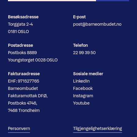
Besøksadresse
E-post
Torggata 2-4
post@barneombudet.no
0181 OSLO
Postadresse
Telefon
Postboks 8889
22 99 39 50
Youngstorget 0028 OSLO
Fakturaadresse
Sosiale medier
EHF: 971527765
LinkedIn
Barneombudet
Facebook
Fakturamottak DFØ,
Instagram
Postboks 4746,
Youtube
7468 Trondheim
Personvern
Tilgjengelighetserklæring