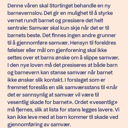
Denne våren skal Stortinget behandle en ny
barnevernslov. Det gir en mulighet til å styrke
vernet rundt barnet og presisere det helt
sentrale: Samvær skal kun skje når det er til
barnets beste. Det finnes ingen andre grunner
til å gjennomføre samvær. Hensyn til foreldres
følelser eller mål om gjenforening skal ikke
settes over et barns ønske om å slippe samvær.
I den nye loven må det presiseres at både barn
og barnevern kan stanse samvær når barnet
ikke ønsker slik kontakt. I forslaget som er
fremmet foreslås en slik samværsstans til «når
det er sannsynlig at samvær vil være til
vesentlig skade for barnet». Ordet «vesentlig»
må fjernes, slik at lista for stans legges lavere. Vi
kan ikke leve med at barn kommer til skade ved
gjennomføring av samvær.