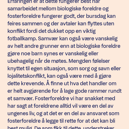
Erfaringen er at dette fungerer best når
samarbeidet mellom biologiske foreldre og
fosterforeldre fungerer godt, der bursdag kan
feires sammen og der avtaler kan flyttes uten
konflikt fordi det dukket opp en viktig
fotballkamp. Samvær kan også være vanskelig
av helt andre grunner enn at biologiske foreldre
gjøre noe barn synes er vanskelig eller
ubehagelig når de møtes. Mengden følelser
knyttet til egen situasjon, som sorg og savn eller
lojalitetskonflikt, kan også være med å gjøre
dette krevende. Å finne ut hva det handler om
er helt avgjørende for å lage gode rammer rundt
et samvær. Fosterforeldre vi har snakket med
har sagt at foreldrene alltid vil være en del av
ungenes liv, og at det er en del av ansvaret som
fosterforeldre å legge til rette for at det kan bli
best mulig. De som fikk til dette, understreker