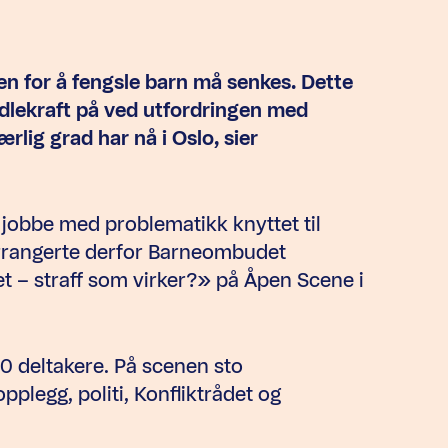
elen for å fengsle barn må senkes. Dette
ndlekraft på ved utfordringen med
rlig grad har nå i Oslo, sier
 jobbe med problematikk knyttet til
arrangerte derfor Barneombudet
 – straff som virker?» på Åpen Scene i
0 deltakere. På scenen sto
plegg, politi, Konfliktrådet og