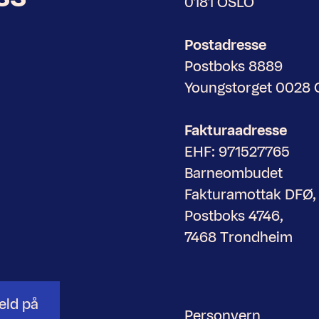
0181 OSLO
Postadresse
Postboks 8889
Youngstorget 0028
Fakturaadresse
EHF: 971527765
Barneombudet
Fakturamottak DFØ,
Postboks 4746,
7468 Trondheim
eld på
Personvern