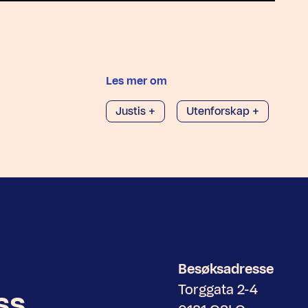
Les mer om
Justis +
Utenforskap +
Besøksadresse
Torggata 2-4
ss