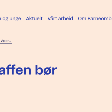
n og unge
Aktuelt
Vårt arbeid
Om Barneomb
– Ungdomsstraffen bør videreutvikles
ffen bør