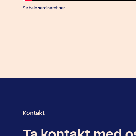
Se hele seminaret her
Kontakt
Ta kontakt med o
Nyhetsbrev