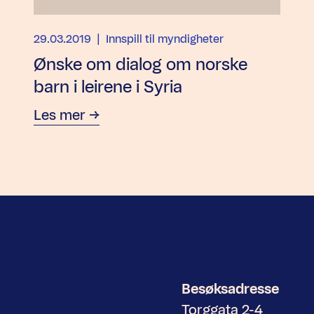
29.03.2019
| Innspill til myndigheter
Ønske om dialog om norske
barn i leirene i Syria
Les mer
Besøksadresse
Torggata 2-4