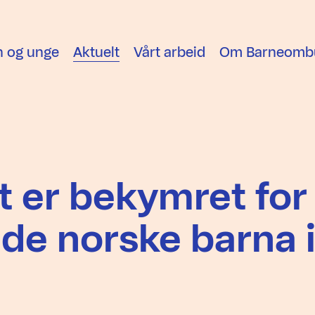
n og unge
Aktuelt
Vårt arbeid
Om Barneomb
 er bekymret for
l de norske barna 