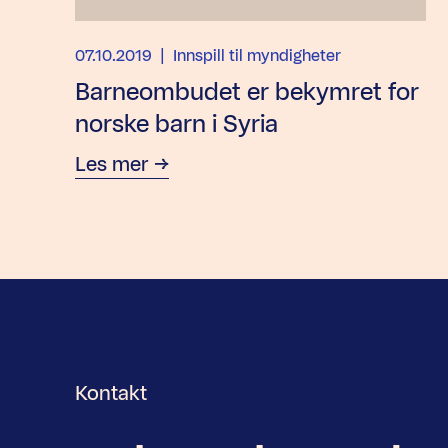
07.10.2019
| Innspill til myndigheter
Barneombudet er bekymret for
norske barn i Syria
Les mer
Kontakt