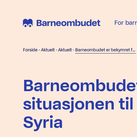
For bar
Forside
-
Aktuelt
-
Aktuelt
-
Barneombudet er bekymret for situasjonen til de norske barna i Syria
Barneombudet
situasjonen ti
Syria