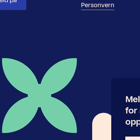
eld på
Personvern
Mel
for
opp