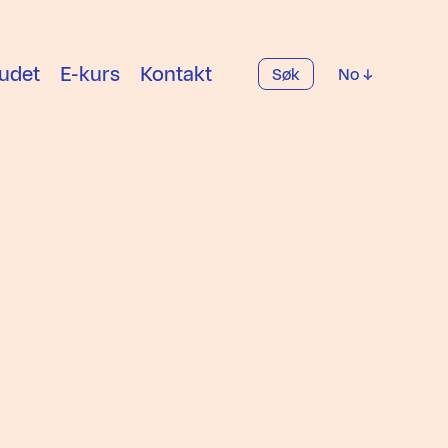
udet
E-kurs
Kontakt
Søk
No
i