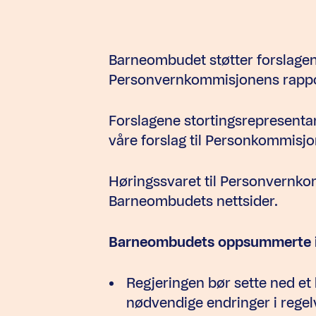
Barneombudet støtter forslagene o
Personvernkommisjonens rapp
Forslagene stortingsrepresenta
våre forslag til Personkommisjone
Høringssvaret til Personvernkom
Barneombudets nettsider.
Barneombudets oppsummerte in
Regjeringen bør sette ned et
nødvendige endringer i rege