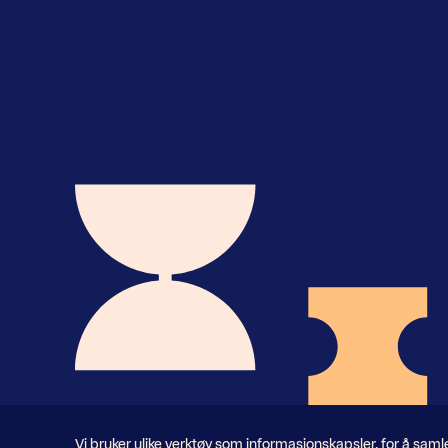
Nyhetsbrev
Informasjonskapsler
Vi bruker ulike verktøy som informasjonskapsler, for å sam