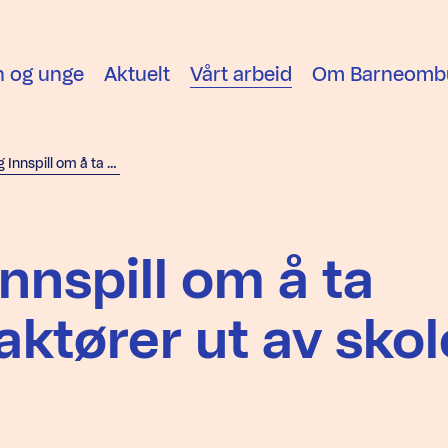
n og unge
Aktuelt
Vårt arbeid
Om Barneomb
Dok 8 forslag Innspill om å ta kommersielle aktører ut av skolen
Innspill om å ta
ktører ut av sko