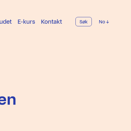
udet
E-kurs
Kontakt
Søk
No
len