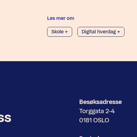
Les mer om
Skole +
Digital hverdag +
Besøksadresse
Torggata 2-4
ss
0181 OSLO