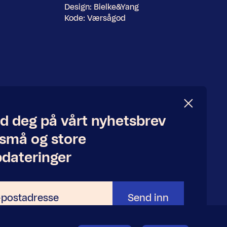
Design:
Bielke&Yang
Kode:
Værsågod
d deg på vårt nyhetsbrev
 små og store
dateringer
Send inn
adresse