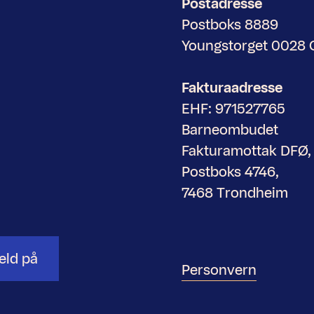
Postadresse
Postboks 8889
Youngstorget 0028
Fakturaadresse
EHF: 971527765
Barneombudet
Fakturamottak DFØ,
Postboks 4746,
7468 Trondheim
eld på
Personvern