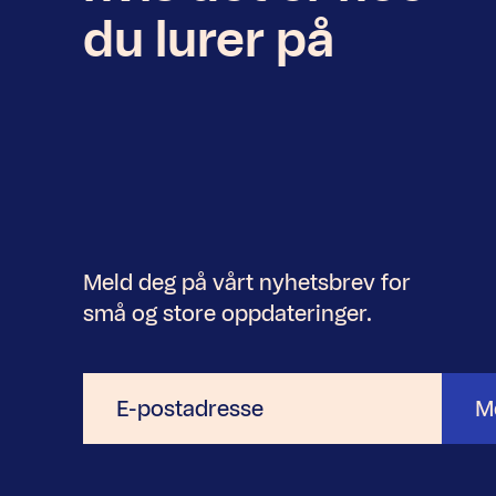
du lurer på
Meld deg på vårt nyhetsbrev for
små og store oppdateringer.
E-
M
postadresse