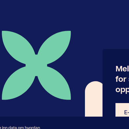
Mel
for
opp
E-
post
le inn data om hvordan