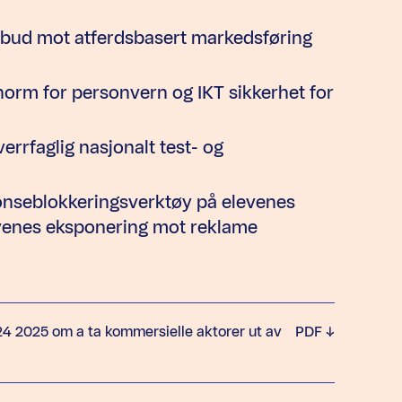
orbud mot atferdsbasert markedsføring
norm for personvern og IKT sikkerhet for
errfaglig nasjonalt test- og
onseblokkeringsverktøy på elevenes
evenes eksponering mot reklame
024 2025 om a ta kommersielle aktorer ut av
PDF