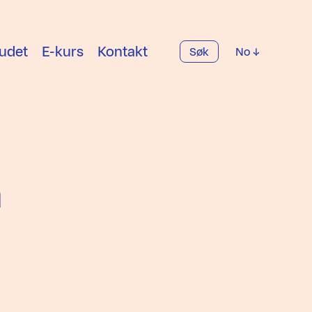
udet
E-kurs
Kontakt
Søk
No
m