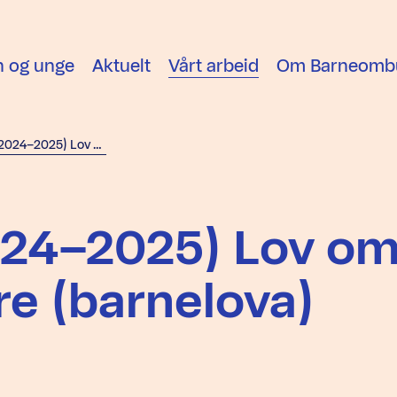
n og unge
Aktuelt
Vårt arbeid
Om Barneomb
Prop. 117 L (2024–2025) Lov om barn og foreldre (barnelova)
2024–2025) Lov o
re (barnelova)