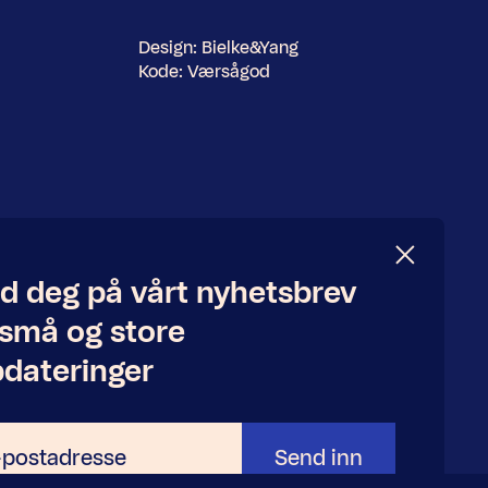
Design:
Bielke&Yang
Kode:
Værsågod
d deg på vårt nyhetsbrev
 små og store
dateringer
Send inn
adresse