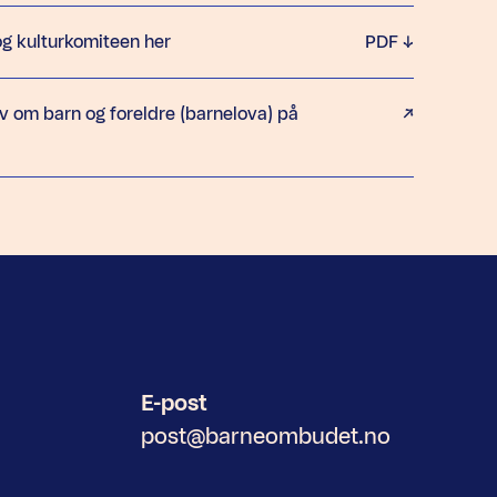
og kulturkomiteen her
PDF
v om barn og foreldre (barnelova) på
E-post
post@barneombudet.no