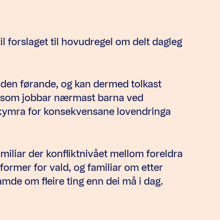
l forslaget til hovudregel om delt dagleg
om den førande, og kan dermed tolkast
ei som jobbar nærmast barna ved
ekymra for konsekvensane lovendringa
miliar der konfliktnivået mellom foreldra
e former for vald, og familiar om etter
 samde om fleire ting enn dei må i dag.