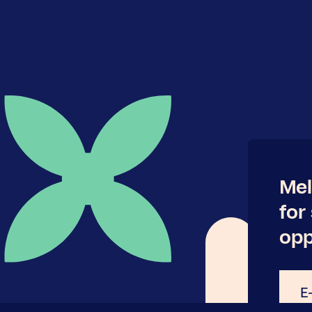
Mel
for
opp
E-
post