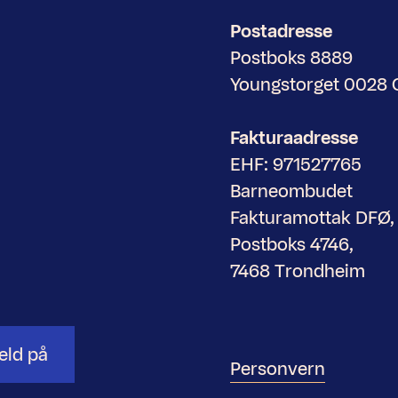
Postadresse
Postboks 8889
Youngstorget 0028
Fakturaadresse
EHF: 971527765
Barneombudet
Fakturamottak DFØ,
Postboks 4746,
7468 Trondheim
eld på
Personvern