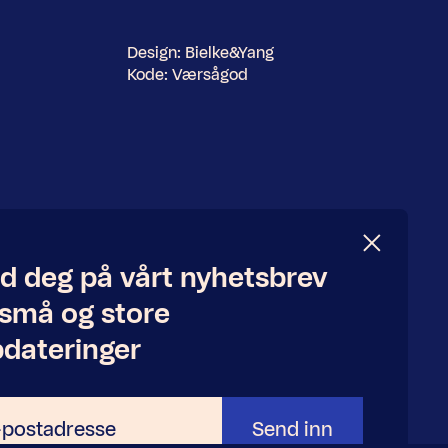
Design:
Bielke&Yang
Kode:
Værsågod
d deg på vårt nyhetsbrev
 små og store
dateringer
Send inn
adresse