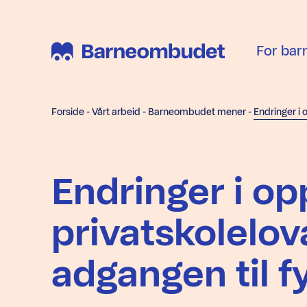
For bar
Forside
-
Vårt arbeid
-
Barneombudet mener
-
Endringer i op
privatskolelov
adgangen til f