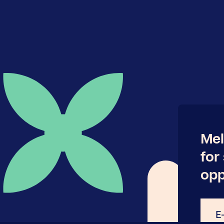
Mel
for
opp
E-
post