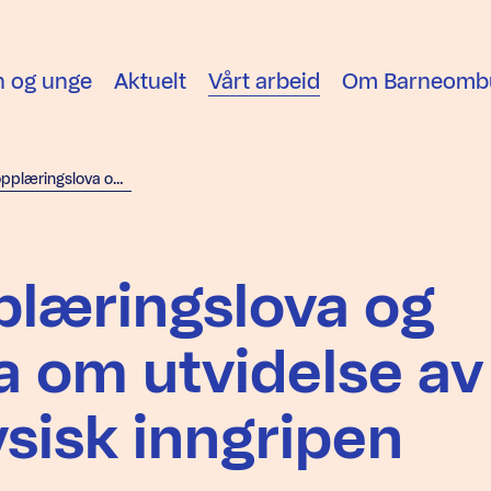
n og unge
Aktuelt
Vårt arbeid
Om Barneomb
Endringer i opplæringslova og privatskolelova om utvidelse av adgangen til fysisk inngripen
plæringslova og
a om utvidelse av
ysisk inngripen