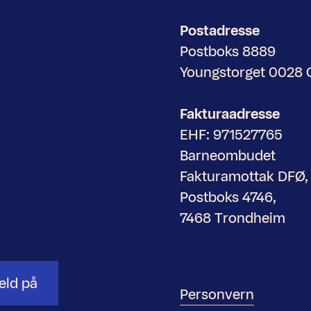
Postadresse
Postboks 8889
Youngstorget 0028
Fakturaadresse
EHF: 971527765
Barneombudet
Fakturamottak DFØ,
Postboks 4746,
7468 Trondheim
eld på
Personvern