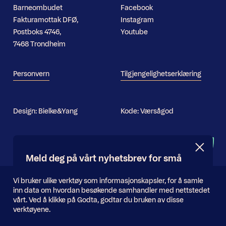
Barneombudet
Facebook
Fakturamottak DFØ,
Instagram
Postboks 4746,
Youtube
7468 Trondheim
Personvern
Tilgjengelighetserklæring
Design:
Bielke&Yang
Kode:
Værsågod
Nyhetsbrev
Meld deg på vårt nyhetsbrev for små
og store oppdateringer
Informasjonskapsler
Vi bruker ulike verktøy som informasjonskapsler, for å samle
inn data om hvordan besøkende samhandler med nettstedet
E-
vårt. Ved å klikke på Godta, godtar du bruken av disse
Send inn
postadresse
verktøyene.