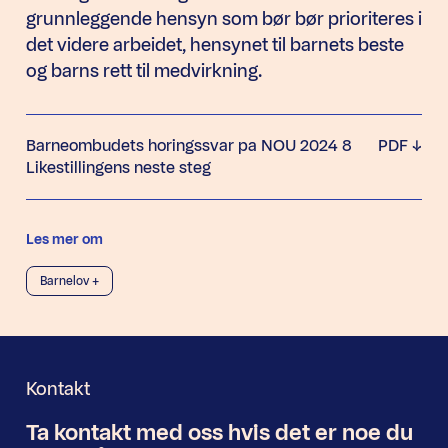
grunnleggende hensyn som bør bør prioriteres i
det videre arbeidet, hensynet til barnets beste
og barns rett til medvirkning.
Barneombudets horingssvar pa NOU 2024 8
PDF
Likestillingens neste steg
Les mer om
Barnelov +
Kontakt
Ta kontakt med oss
hvis det er noe
du
Nyhetsbrev