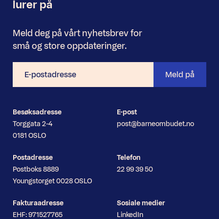
lurer på
Meld deg på vårt nyhetsbrev for
små og store oppdateringer.
E-
Meld på
postadresse
Besøksadresse
E-post
Torggata 2-4
post@barneombudet.no
0181 OSLO
Postadresse
Telefon
Postboks 8889
22 99 39 50
Youngstorget 0028 OSLO
Fakturaadresse
Sosiale medier
EHF: 971527765
LinkedIn