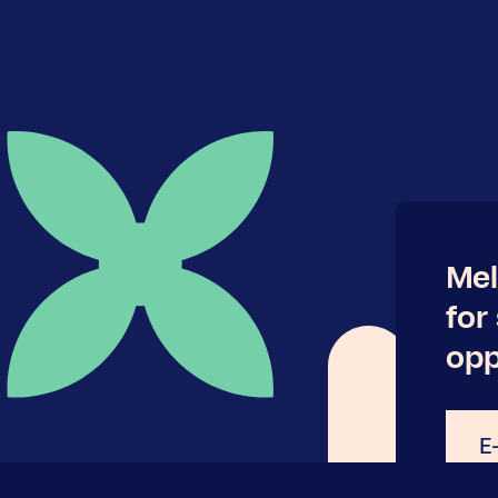
Mel
for
opp
E-
post