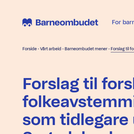
For bar
Forside
-
Vårt arbeid
-
Barneombudet mener
-
Forslag til for
folkeavstemmi
som tidlegare