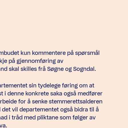
neombudet kun kommentere på spørsmål
kkje på gjennomføring av
d skal skilles frå Søgne og Sogndal.
rtementet sin tydelege føring om at
st i denne konkrete saka også medfører
arbeide for å senke stemmerettsalderen
et vil departementet også bidra til å
nad i tråd med pliktane som følger av
va.