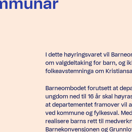
ommunar
I dette høyringsvaret vil Bar
om valgdeltaking for barn, og i
folkeavstemninga om Kristiansan
Barneombodet forutsett at depa
ungdom ned til 16 år skal høyra
at departementet framover vil 
ved kommune og fylkesval. Med d
realisere barns rett til medverk
Barnekonvensjonen og Grunnlo