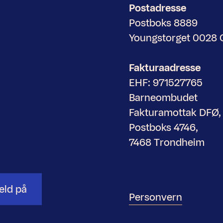
Postadresse
Postboks 8889
Youngstorget 0028
Fakturaadresse
EHF: 971527765
Barneombudet
Fakturamottak DFØ,
Postboks 4746,
7468 Trondheim
eld på
Personvern