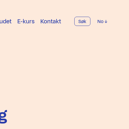
udet
E-kurs
Kontakt
Søk
No
g