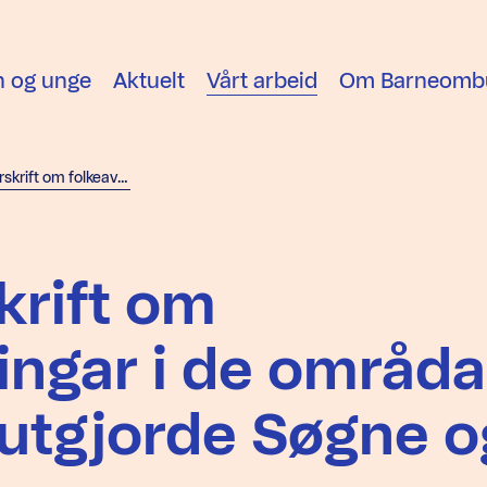
n og unge
Aktuelt
Vårt arbeid
Om Barneomb
Forslag til forskrift om folkeavstemmingar i de områda som tidlegare utgjorde Søgne og Sogndalen kommunar
skrift om
ngar i de områda
 utgjorde Søgne o