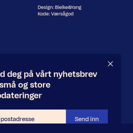
Design:
Bielke&Yang
Kode:
Værsågod
d deg på vårt nyhetsbrev
 små og store
dateringer
Send inn
adresse