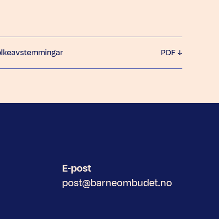
 folkeavstemmingar
PDF
E-post
post@barneombudet.no