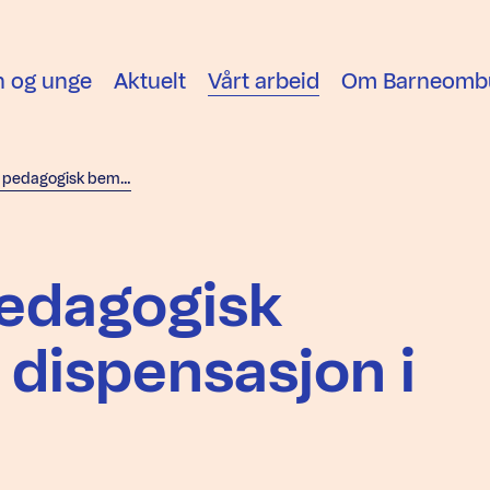
n og unge
Aktuelt
Vårt arbeid
Om Barneomb
Forskrift om pedagogisk bemanning og dispensasjon i barnehagar
pedagogisk
dispensasjon i