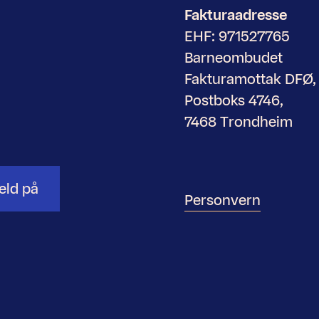
Fakturaadresse
EHF: 971527765
Barneombudet
Fakturamottak DFØ,
Postboks 4746,
7468 Trondheim
eld på
Personvern