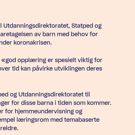
l Utdanningsdirektoratet, Statped og
retagelsen av barn med behov for
under koronakrisen.
t «god opplæring er spesielt viktig for
ver tid kan påvirke utviklingen deres
d og Utdanningsdirektoratet til
ger for disse barna i tiden som kommer.
ser for hjemmeundervisning og
ksempel læringsrom med temabaserte
reldre.