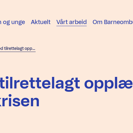
n og unge
Aktuelt
Vårt arbeid
Om Barneomb
Om barn med tilrettelagt opplæring under koronakrisen
ilrettelagt opplæ
risen