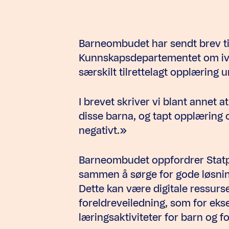
Barneombudet har sendt brev ti
Kunnskapsdepartementet om iva
særskilt tilrettelagt opplæring 
I brevet skriver vi blant annet a
disse barna, og tapt opplæring o
negativt.»
Barneombudet oppfordrer Statpe
sammen å sørge for gode løsnin
Dette kan være digitale ressur
foreldreveiledning, som for e
læringsaktiviteter for barn og fo