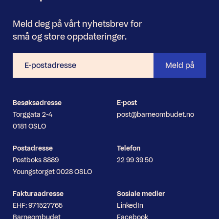
Meld deg på vårt nyhetsbrev for
små og store oppdateringer.
E-
Meld på
postadresse
Besøksadresse
E-post
Torggata 2-4
post@barneombudet.no
0181 OSLO
Postadresse
Telefon
Postboks 8889
22 99 39 50
Youngstorget 0028 OSLO
Fakturaadresse
Sosiale medier
EHF: 971527765
LinkedIn
Barneombudet
Facebook