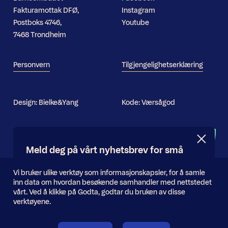
Fakturamottak DFØ,
Instagram
Postboks 4746,
Youtube
7468 Trondheim
Personvern
Tilgjengelighetserklæring
Design:
Bielke&Yang
Kode:
Værsågod
Nyhetsbrev
Meld deg på vårt nyhetsbrev for små
og store oppdateringer
Informasjonskapsler
Vi bruker ulike verktøy som informasjonskapsler, for å samle
inn data om hvordan besøkende samhandler med nettstedet
E-
vårt. Ved å klikke på Godta, godtar du bruken av disse
Send inn
postadresse
verktøyene.