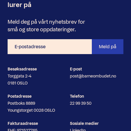
lurer på
Meld deg på vårt nyhetsbrev for
små og store oppdateringer.
E-
Meld på
postadresse
Besøksadresse
E-post
Torggata 2-4
post@barneombudet.no
0181 OSLO
Postadresse
Telefon
Postboks 8889
22 99 39 50
Youngstorget 0028 OSLO
Fakturaadresse
Sosiale medier
EHF: 971527765
LinkedIn