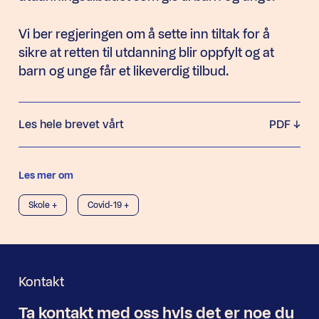
Vi ber regjeringen om å sette inn tiltak for å
sikre at retten til utdanning blir oppfylt og at
barn og unge får et likeverdig tilbud.
Les hele brevet vårt
PDF
Les mer om
Skole +
Covid-19 +
Kontakt
Ta kontakt med oss
hvis det er noe
du
Nyhetsbrev