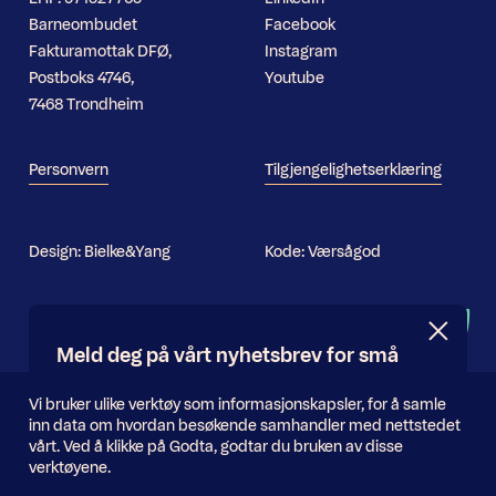
Barneombudet
Facebook
Fakturamottak DFØ,
Instagram
Postboks 4746,
Youtube
7468 Trondheim
Personvern
Tilgjengelighetserklæring
Design:
Bielke&Yang
Kode:
Værsågod
Nyhetsbrev
Meld deg på vårt nyhetsbrev for små
og store oppdateringer
Informasjonskapsler
Vi bruker ulike verktøy som informasjonskapsler, for å samle
inn data om hvordan besøkende samhandler med nettstedet
E-
vårt. Ved å klikke på Godta, godtar du bruken av disse
Send inn
postadresse
verktøyene.