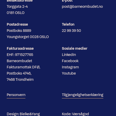
Besøksadresse
E-post
Torggata 2-4
post@barneombudet.no
0181 OSLO
Postadresse
Telefon
Postboks 8889
22 99 39 50
Youngstorget 0028 OSLO
Fakturaadresse
Sosiale medier
EHF: 971527765
LinkedIn
Barneombudet
Facebook
Fakturamottak DFØ,
Instagram
Postboks 4746,
Youtube
7468 Trondheim
Personvern
Tilgjengelighetserklæring
Design:
Bielke&Yang
Kode:
Værsågod