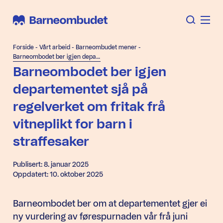
Forside
-
Vårt arbeid
-
Barneombudet mener
-
Barneombodet ber igjen departementet sjå på regelverket om fritak frå vitneplikt for barn i straffesaker
Barneombodet ber igjen
departementet sjå på
regelverket om fritak frå
vitneplikt for barn i
straffesaker
Publisert: 8. januar 2025
Oppdatert: 10. oktober 2025
Barneombodet ber om at departementet gjer ei
ny vurdering av førespurnaden vår frå juni