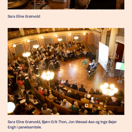
Sara Eline Grønvold
Sara Eline Grønvold, Bjørn Erik Thon, Jon Wessel-Aas og Inga Bejer
Engh i panelsamtale.