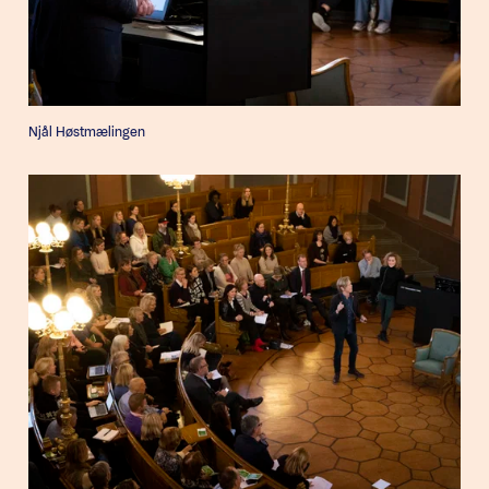
Njål Høstmælingen