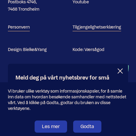
Postboks 4746,
Youtube
7468 Trondheim
Personvern
Tilgjengelighetserklæring
Design:
Bielke&Yang
Kode:
Værsågod
Nyhetsbrev
Meld deg på vårt nyhetsbrev for små
og store oppdateringer
Informasjonskapsler
Vi bruker ulike verktøy som informasjonskapsler, for å samle
inn data om hvordan besøkende samhandler med nettstedet
E-
vårt. Ved å klikke på Godta, godtar du bruken av disse
Send inn
postadresse
verktøyene.
Les mer
Godta