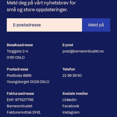
Meld deg på vårt nyhetsbrev for
små og store oppdateringer.
E-
Meld på
postadresse
Besøksadresse
E-post
Torggata 2-4
post@barneombudet.no
0181 OSLO
Postadresse
Telefon
Postboks 8889
22 99 39 50
Youngstorget 0028 OSLO
Fakturaadresse
Sosiale medier
EHF: 971527765
LinkedIn
Barneombudet
Facebook
Fakturamottak DFØ,
Instagram