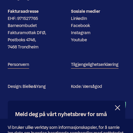
Fakturaadresse
Sosiale medier
EHF: 971527765
LinkedIn
Barneombudet
Facebook
Fakturamottak DFØ,
Instagram
Postboks 4746,
Youtube
7468 Trondheim
Personvern
Tilgjengelighetserklæring
Design:
Bielke&Yang
Kode:
Værsågod
Nyhetsbrev
Meld deg på vårt nyhetsbrev for små
og store oppdateringer
Informasjonskapsler
Vi bruker ulike verktøy som informasjonskapsler, for å samle