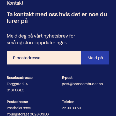
Kontakt
Ta kontakt med oss
hvis det er noe
du
Nyhetsbrev
lurer på
Meld deg på vårt nyhetsbrev for
små og store oppdateringer.
E-
Meld på
postadresse
Besøksadresse
E-post
Torggata 2-4
post@barneombudet.no
0181 OSLO
Postadresse
Telefon
Postboks 8889
22 99 39 50
Youngstorget 0028 OSLO