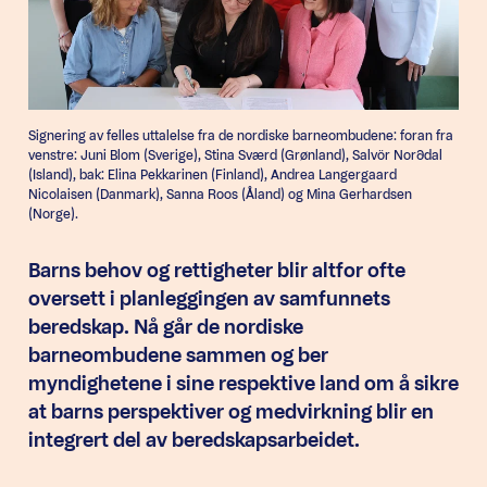
Signering av felles uttalelse fra de nordiske barneombudene: foran fra
venstre: Juni Blom (Sverige), Stina Sværd (Grønland), Salvör Norðdal
(Island), bak: Elina Pekkarinen (Finland), Andrea Langergaard
Nicolaisen (Danmark), Sanna Roos (Åland) og Mina Gerhardsen
(Norge).
Barns behov og rettigheter blir altfor ofte
oversett i planleggingen av samfunnets
beredskap. Nå går de nordiske
barneombudene sammen og ber
myndighetene i sine respektive land om å sikre
at barns perspektiver og medvirkning blir en
integrert del av beredskapsarbeidet.