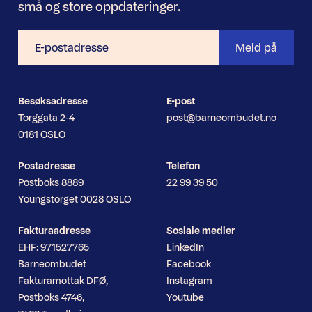
små og store oppdateringer.
E-
Meld på
postadresse
Besøksadresse
E-post
Torggata 2-4
post@barneombudet.no
0181 OSLO
Postadresse
Telefon
Postboks 8889
22 99 39 50
Youngstorget 0028 OSLO
Fakturaadresse
Sosiale medier
EHF: 971527765
LinkedIn
Barneombudet
Facebook
Fakturamottak DFØ,
Instagram
Postboks 4746,
Youtube