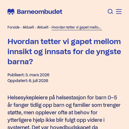
Forside
-
Aktuelt
-
Aktuelt
-
Hvordan tetter vi gapet mellom innsikt og innsats for de yngste barna?
Hvordan tetter vi gapet mellom
innsikt og innsats for de yngste
barna?
Publisert: 3. mars 2026
Oppdatert: 6. juli 2026
Helsesykepleiere på helsestasjon for barn 0–5
år fanger tidlig opp barn og familier som trenger
støtte, men opplever ofte at behov for
ytterligere hjelp ikke blir fulgt opp videre i
systemet. Det var hovedbudskapet da