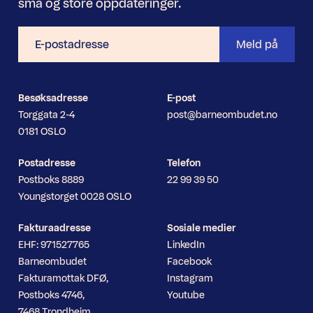
små og store oppdateringer.
E-
Meld på
postadresse
Besøksadresse
E-post
Torggata 2-4
post@barneombudet.no
0181 OSLO
Postadresse
Telefon
Postboks 8889
22 99 39 50
Youngstorget 0028 OSLO
Fakturaadresse
Sosiale medier
EHF: 971527765
LinkedIn
Barneombudet
Facebook
Fakturamottak DFØ,
Instagram
Postboks 4746,
Youtube
7468 Trondheim