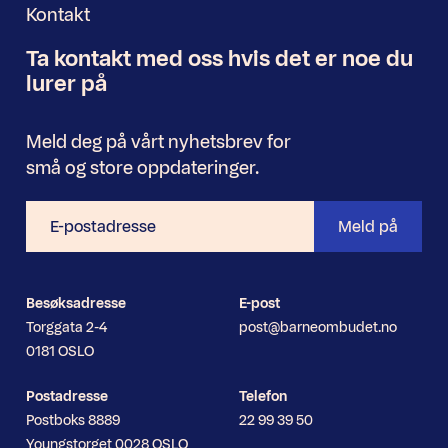
Kontakt
Ta kontakt med oss
hvis det er noe
du
Nyhetsbrev
lurer på
Meld deg på vårt nyhetsbrev for
små og store oppdateringer.
E-
Meld på
postadresse
Besøksadresse
E-post
Torggata 2-4
post@barneombudet.no
0181 OSLO
Postadresse
Telefon
Postboks 8889
22 99 39 50
Youngstorget 0028 OSLO