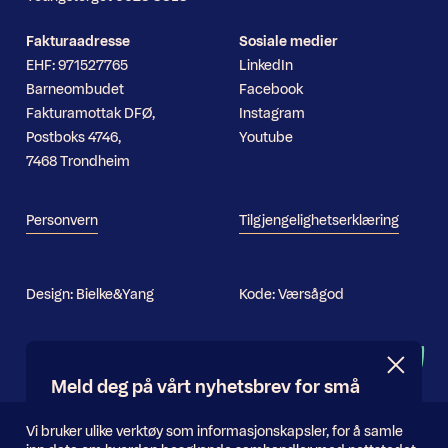
Fakturaadresse
Sosiale medier
EHF: 971527765
LinkedIn
Barneombudet
Facebook
Fakturamottak DFØ,
Instagram
Postboks 4746,
Youtube
7468 Trondheim
Personvern
Tilgjengelighetserklæring
Design:
Bielke&Yang
Kode:
Værsågod
Nyhetsbrev
Meld deg på vårt nyhetsbrev for små
og store oppdateringer
Informasjonskapsler
Vi bruker ulike verktøy som informasjonskapsler, for å samle