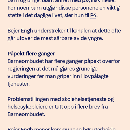
barn og unge, blant annet med psykisk helse.
For noen barn utgjør disse personene en viktig
støtte i det daglige livet, sier hun til
P4
.
Bejer Engh understreker til kanalen at dette ofte
går utover de mest sårbare av de yngre.
Påpekt flere ganger
Barneombudet har flere ganger påpekt overfor
regjeringen at det må gjøres grundige
vurderinger før man griper inn i lovpålagte
tjenester.
Problemstillingen med skolehelsetjeneste og
helsesykepleiere er tatt opp i flere brev fra
Barneombudet.
Bejer Engh mener kommunene bør utarbeide